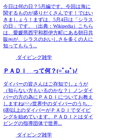
今日は何の日？5月編です。今回は海に
関するものが盛りだくさんです！ではい
きましょう！まずは、5月4日は「シラス
の日」です。（出典：Wikipedia）こちら
は、愛媛県西宇和郡伊方町にある朝日共
販㈱が、シラスのおいしさを多くの人に
知ってもらう...
ダイビング雑学
ＰＡＤＩ って何？(=ﾟωﾟ)ﾉ
ダイバーの皆さんはご存知でしょうが
（知らない方もいるのかな？）ノンダイ
バーの方の為にＰＡＤＩについてお教え
しますね(^^♪世界中のダイバーのうち、
6割以上のダイバーがＰＡＤＩでダイビ
ングを始めています。ＰＡＤＩとはダイ
ビングの指導団体で世界...
ダイビング雑学