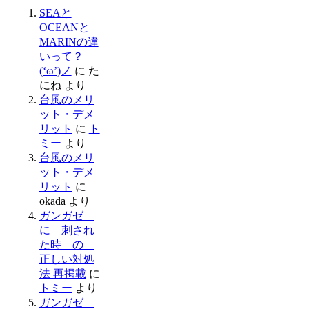
SEAと
OCEANと
MARINの違
いって？
(‘ω’)ノ
に
た
にね
より
台風のメリ
ット・デメ
リット
に
ト
ミー
より
台風のメリ
ット・デメ
リット
に
okada
より
ガンガゼ
に 刺され
た時 の
正しい対処
法 再掲載
に
トミー
より
ガンガゼ