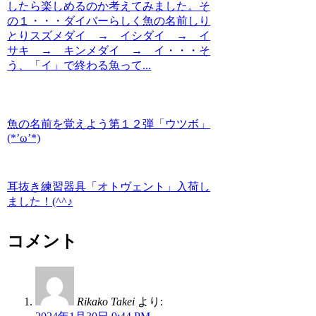
したら楽しめるのか考えてみました。そ
の１・・・ダイバーらしく魚の名前しり
とりスズメダイ → イシダイ → イ
サキ → キンメダイ → イ・・・そ
う、「イ」で終わる魚って...
魚の名前を覚えよう第１２弾「ウツボ」
(*’ω’*)
耳抜き練習器具「オトヴェント」入荷し
ました！(^^♪
コメント
Rikako Takei
より: