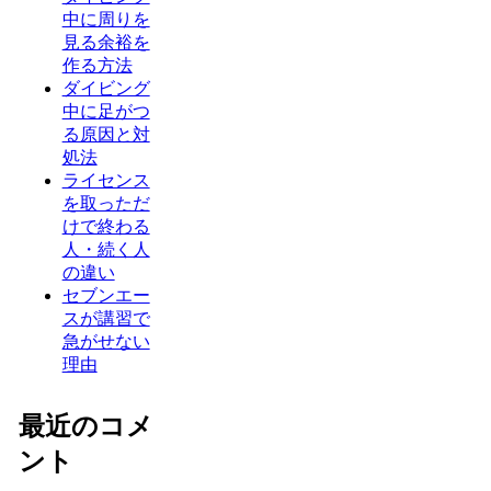
中に周りを
見る余裕を
作る方法
ダイビング
中に足がつ
る原因と対
処法
ライセンス
を取っただ
けで終わる
人・続く人
の違い
セブンエー
スが講習で
急がせない
理由
最近のコメ
ント