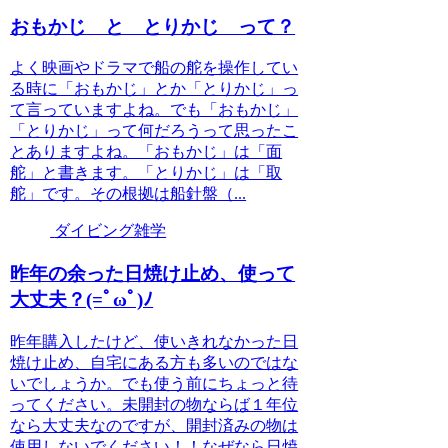
おもかじ と とりかじ って？
よく映画やドラマで船の舵を操作してい
る時に「おもかじ」とか「とりかじ」っ
て言っていますよね。でも「おもかじ」
「とりかじ」って何だろうって思ったこ
とありますよね。「おもかじ」は「面
舵」と書きます。「とりかじ」は「取
舵」です。その根拠は船針盤（...
ダイビング雑学
昨年の余った日焼け止め、使って
大丈夫？(=ﾟωﾟ)ﾉ
昨年購入したけど、使いきれなかった日
焼け止め、自宅にある方も多いのではな
いでしょうか。でも使う前にちょっと待
ってください。未開封の物ならば１年位
なら大丈夫なのですが、開封済みの物は
使用しないでください！！なぜなら日焼