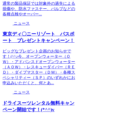
通常の製品保証では対象外の過失による
損傷や、防水ファスナー、バルブなどの
各種点検やオーバー...
ニュース
東京ディ〇ニーリゾート パスポ
ート プレゼントキャンペーン！
ビッグなプレゼント企画のお知らせで
す！(^^♪今、オープンウォーター（Ｏ
Ｗ）・アドバンスドオープンウォーター
（ＡＯＷ）・レスキューダイバー（ＲＥ
Ｄ）・ダイブマスター（ＤＭ）・各種ス
ペシャリティー（ＳＰ）のいずれかにお
申込みいただくと、何とあ...
ニュース
ドライスーツレンタル無料キャン
ペーン開始です！(*^^)v