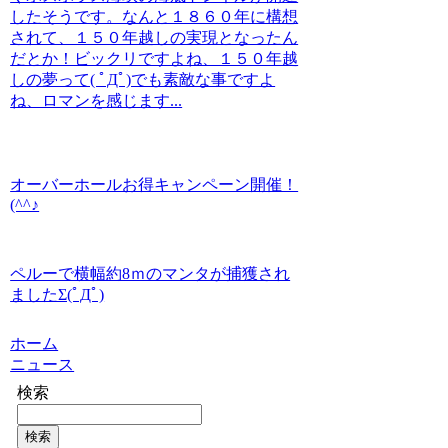
したそうです。なんと１８６０年に構想
されて、１５０年越しの実現となったん
だとか！ビックリですよね、１５０年越
しの夢って( ﾟДﾟ)でも素敵な事ですよ
ね、ロマンを感じます...
オーバーホールお得キャンペーン開催！
(^^♪
ペルーで横幅約8ｍのマンタが捕獲され
ましたΣ(ﾟДﾟ)
ホーム
ニュース
検索
検索