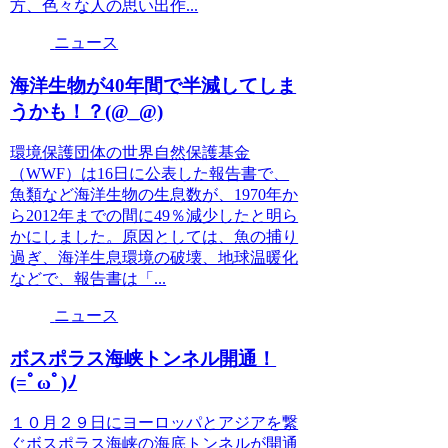
方、色々な人の思い出作...
ニュース
海洋生物が40年間で半減してしま
うかも！？(@_@)
環境保護団体の世界自然保護基金
（WWF）は16日に公表した報告書で、
魚類など海洋生物の生息数が、1970年か
ら2012年までの間に49％減少したと明ら
かにしました。原因としては、魚の捕り
過ぎ、海洋生息環境の破壊、地球温暖化
などで、報告書は「...
ニュース
ボスポラス海峡トンネル開通！
(=ﾟωﾟ)ﾉ
１０月２９日にヨーロッパとアジアを繋
ぐボスポラス海峡の海底トンネルが開通