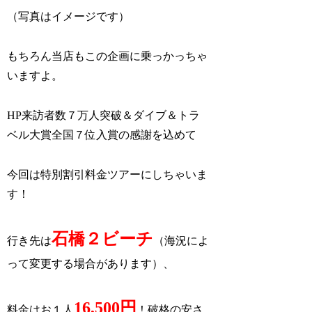
（写真はイメージです）
もちろん当店もこの企画に乗っかっちゃ
いますよ。
HP来訪者数７万人突破＆ダイブ＆トラ
ベル大賞全国７位入賞の感謝を込めて
今回は特別割引料金ツアーにしちゃいま
す！
石橋２ビーチ
行き先は
（海況によ
って変更する場合があります）、
16,500円
料金はお１人
！破格の安さ