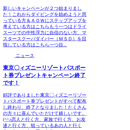
新しいキャンペーンが２つ始まりまし
た！これからダイビングを始めようと思
っている方＆ＡＯＷにステップアップを
考えている方はこちらもう一つはドライ
スーツでの中性浮力に自信のない方、マ
スタースクーバダイバー（ＭＳＤ）を目
指している方はこちら一つ目...
ニュース
東京〇ィズニーリゾートパスポー
ト券プレゼントキャンペーン終了
です！
好評でありました東京〇ィズニーリゾー
トパスポート券プレゼントがすべて配布
し終わり、終了となりました！たくさん
の方々に喜んでいただけて嬉しいです。
(^^♪恋人と行く方、家族で行く方、お友
達と行く方、狙っているあの人と行く