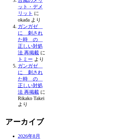
台風のメリ
ット・デメ
リット
に
okada
より
ガンガゼ
に 刺され
た時 の
正しい対処
法 再掲載
に
トミー
より
ガンガゼ
に 刺され
た時 の
正しい対処
法 再掲載
に
Rikako Takei
より
アーカイブ
2026年8月