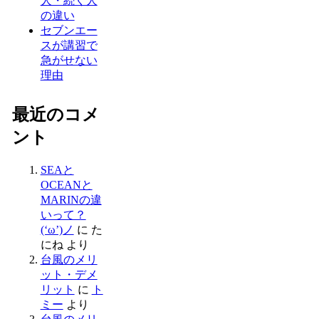
人・続く人
の違い
セブンエー
スが講習で
急がせない
理由
最近のコメ
ント
SEAと
OCEANと
MARINの違
いって？
(‘ω’)ノ
に
た
にね
より
台風のメリ
ット・デメ
リット
に
ト
ミー
より