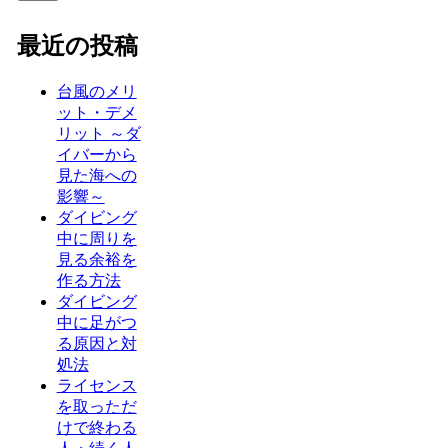
最近の投稿
台風のメリ
ット・デメ
リット ～ダ
イバーから
見た海への
影響～
ダイビング
中に周りを
見る余裕を
作る方法
ダイビング
中に足がつ
る原因と対
処法
ライセンス
を取っただ
けで終わる