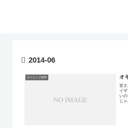
2014-06
オ
ダイビング雑学
皆さ
イザ
いの
じゃ