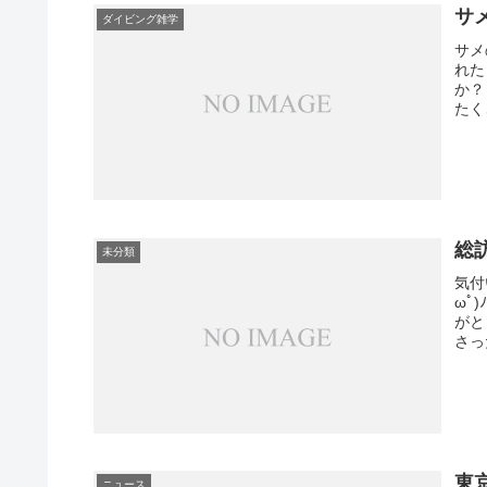
サ
ダイビング雑学
サメ
れた
か？
たく
総訪
未分類
気付
ωﾟ
がと
さっ
東
ニュース