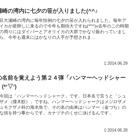
瀬崎の湾内に七夕の笹が入りました(^^♪
豆大瀬崎の湾内に毎年恒例の七夕の笹が入れられました。毎年ア
イカが産卵しに来るので今年も期待大ですね(*^^)v去年のこの時期
の周りにはダイバーとアオリイカの大群でかなり賑わっていまし
ら、今年も週末にはかなりの人手が予想されま...
2014.06.29
の名前を覚えよう第２４弾「ハンマーヘッドシャー
(*’▽’)
今回は「ハンマーヘッドシャーク」です。日本名で言うと「シュ
ザメ（撞木鮫）」ですね。ハンマーヘッドシャークはメジロザメ
ュモクザメ科の海水魚で、その名の由来はハンマー（金づち）の
な頭を持つ事からです。カナヅチのくせに泳げるんです...
2014.06.28