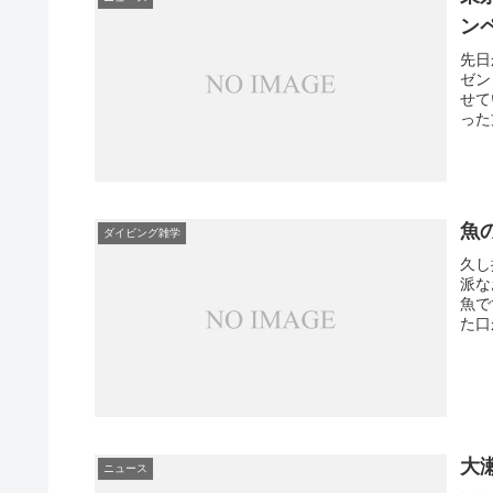
ン
先日
ゼン
せて
った
魚
ダイビング雑学
久し
派な
魚で
た口
大
ニュース