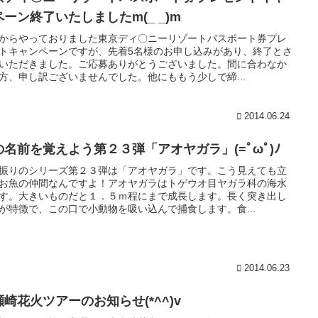
ペーン終了いたしましたm(_ _)m
からやっておりました東京ディ〇ニーリゾートパスポート券プレ
トキャンペーンですが、先着5名様のお申し込みがあり、終了とさ
いただきました。ご応募ありがとうございました。間に合わなか
方、申し訳ございませんでした。他にももう少しで締...
2014.06.24
の名前を覚えよう第２３弾「アオヤガラ」(=ﾟωﾟ)ﾉ
振りのシリーズ第２３弾は「アオヤガラ」です。こう見えても立
お魚の仲間なんですよ！アオヤガラはトゲウオ目ヤガラ科の海水
す。大きいものだと１．５ｍ程にまで成長します。長く突き出し
が特徴で、この口で小動物を吸い込んで捕食します。食...
2014.06.23
瀬崎花火ツアーのお知らせ(*^^)v