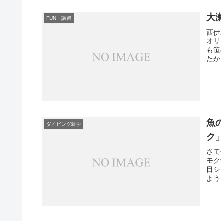
大
FUN・講習
西伊
オリ
も笹
たか
魚
ダイビング雑学
ク」
さて
モク
目シ
よう