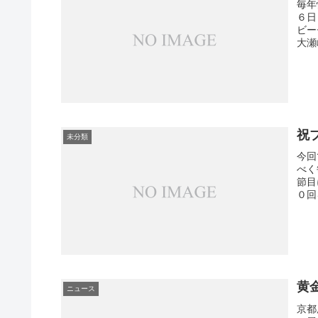
毎年
６日
ビー
大瀬
祝ブ
未分類
今回
べく
節目
０回
黄
ニュース
京都