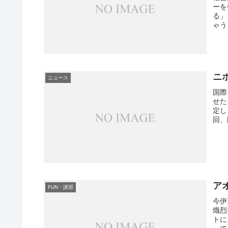
ーを
る」
ゃう
ニ
ニュース
国際
せた
定し
回、
ア
FUN・講習
今伊
熾烈
トに