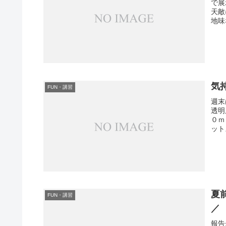
で展
天敵
地味
気
FUN・講習
週末
透明
０ｍ
ット
夏
FUN・講習
／
報告