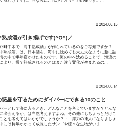
くるわけですね。ちなみにこれがアオリイカの卵です。...
2014.06.15
中熟成酒が引き揚げです(^O^)／
豆町中木で「海中熟成酒」が作られているのをご存知ですか？
中熟成酒」は、日本酒を、海中に沈めても大丈夫なように瓶に詰
海の中で半年寝かせたものです。海の中へ沈めることで、海流の
により、樽で熟成されるのとはまた違う変化が生まれるの...
2014.06.14
の惑星を守るためにダイバーにできる10のこと
バーとして海に入るとき、どんなことを考えていますか？どんな
に出会えるか、は当然考えますよね。その他にもちょっとだけこ
ことを考えてはいかがでしょうか？・ 浮力の達人になりましょ
中には長年かかって成長したサンゴや様々な生物がいま...