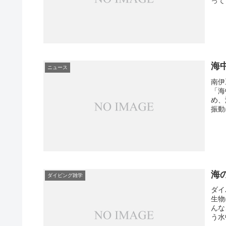
って
海
ニュース
南伊
「海
め、
振動
海
ダイビング雑学
ダイ
生物
んな
う水