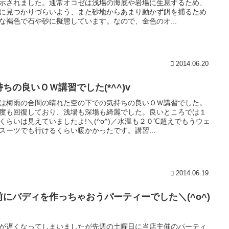
示されました。通常オコゼは浅場の海底や岩場に生息するため、
に見つかりづらいよう、また砂地からあまり動かず餌を捕るため
な褐色で石や砂に擬態しています。なので、金色のオ...
2014.06.20
持ちの良いＯＷ講習でした(*^^)v
は梅雨の合間の晴れた空の下での気持ちの良いＯＷ講習でした。
度も回復しており、浅場も深場も綺麗でした。良いところでは１
くらいは見えていましたよ!＼(^o^)／水温も２０℃超えでもうウェ
スーツでも行けるくらい暖かかったです。講習...
2014.06.19
前にバディを作っちゃおうパーティーでした＼(^o^)
が遅くなってしまいましたが先週の土曜日に当店主催のパーティ