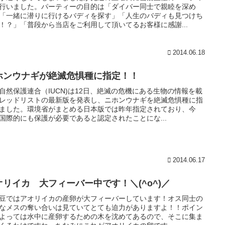
行いました。パーティーの目的は「ダイバー同士で親睦を深め
「一緒に潜りに行けるバディを探す」「人生のバディも見つけち
！？」「普段から当店をご利用して頂いてるお客様に感謝...
2014.06.18
ホンウナギが絶滅危惧種に指定！！
自然保護連合（IUCN)は12日、絶滅の危機にある生物の情報を載
レッドリストの最新版を発表し、ニホンウナギを絶滅危惧種に指
ました。環境省がまとめる日本版では昨年指定されており、今
国際的にも保護が必要であると認定されたことにな...
2014.06.17
オリイカ 大フィーバー中です！＼(^o^)／
豆ではアオリイカの産卵が大フィーバーしています！オス同士の
なメスの奪い合いは見ていてとても迫力がありますよ！！ポイン
よっては水中に産卵するための木を沈めてあるので、そこに集ま