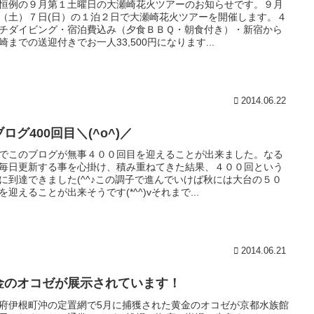
恒例の９月第１土曜日の大瀬崎花火ツアーのお知らせです。９月
（土）７日(日）の１泊２日で大瀬崎花火ツアーを開催します。４
チダイビング・宿泊費込み（夕食ＢＢＱ・朝食付き）・新宿から
崎までの送迎付きでお一人33,500円になります...
2014.06.22
ログ400回目＼(^o^)／
でこのブログが無事４００回目を迎えることが出来ました。なる
毎日更新する事を心掛け、積み重ねてきた結果、４００回という
に到達できました(^^♪この調子で進んでいけば秋には大台の５０
を迎えることが出来そうです(*^^)vそれまで...
2014.06.21
金のオコゼが展示されています！
府伊根町沖の定置網で5月に捕獲された黄金のオコゼが京都水族館