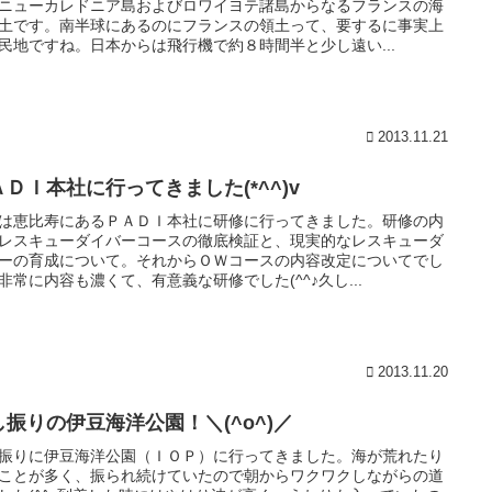
ニューカレドニア島およびロワイヨテ諸島からなるフランスの海
土です。南半球にあるのにフランスの領土って、要するに事実上
民地ですね。日本からは飛行機で約８時間半と少し遠い...
2013.11.21
ＡＤＩ本社に行ってきました(*^^)v
は恵比寿にあるＰＡＤＩ本社に研修に行ってきました。研修の内
レスキューダイバーコースの徹底検証と、現実的なレスキューダ
ーの育成について。それからＯＷコースの内容改定についてでし
非常に内容も濃くて、有意義な研修でした(^^♪久し...
2013.11.20
し振りの伊豆海洋公園！＼(^o^)／
振りに伊豆海洋公園（ＩＯＰ）に行ってきました。海が荒れたり
ことが多く、振られ続けていたので朝からワクワクしながらの道