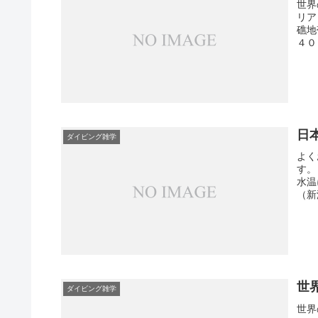
世界
リア
礁地
４０
日
ダイビング雑学
よく
す。
水温
（新
世
ダイビング雑学
世界