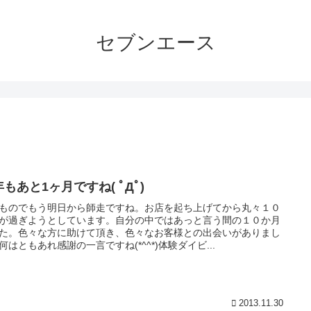
セブンエース
もあと1ヶ月ですね( ﾟДﾟ)
ものでもう明日から師走ですね。お店を起ち上げてから丸々１０
が過ぎようとしています。自分の中ではあっと言う間の１０か月
た。色々な方に助けて頂き、色々なお客様との出会いがありまし
何はともあれ感謝の一言ですね(*^^*)体験ダイビ...
2013.11.30