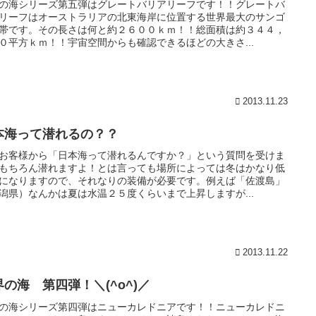
の海シリーズ第五弾はグレートバリアリーフです！！グレートバ
リーフはオーストラリアの北東海岸に位置する世界最大のサンゴ
帯です。その長さは何と約２６００ｋｍ！！総面積は約３４４，
０平方ｋｍ！！宇宙空間からも確認できるほどの大きさ...
2013.11.23
本海って潜れるの？？
お客様から「日本海って潜れるんですか？」という質問を受けま
もちろん潜れますよ！とは言っても場所によっては冬はかなり低
になりますので、それなりの装備が必要です。例えば「佐渡島」
潟県）なんかは夏は水温２５度くらいまで上昇しますが...
2013.11.22
界の海 第四弾！＼(^o^)／
の海シリーズ第四弾はニューカレドニアです！！ニューカレドニ