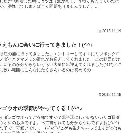
した(^^♪到着した時にはやはり波が高く、うねりも入っていたの
が、潜降してしまえば全く問題ありませんでした。...
2013.11.19
ラえもんに会いに行ってきました！(^^♪
は江の浦に行ってきました。エントリーしてすぐにミツボシクロ
メダイとクマノミの群れがお迎えしてくれました！この範囲だけ
匹いるのか分からないくらい大量に出迎えてくれました(^O^)／こ
に狭い範囲にこんなにたくさんいるのは初めての...
2013.11.18
ンゴウオの季節がやってくる！(^^♪
んダンゴウオってご存知ですか？北半球にしかいないカサゴ目ダ
ウオ科のお魚ですよ。って書かれても分からないですよね(;^ω^)
な子です可愛いでしょ！(=ﾟωﾟ)ﾉヒゲも生えちゃってます(;^ω^)も