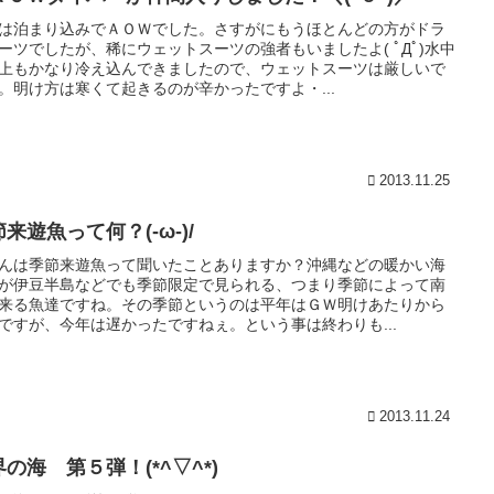
は泊まり込みでＡＯＷでした。さすがにもうほとんどの方がドラ
ーツでしたが、稀にウェットスーツの強者もいましたよ( ﾟДﾟ)水中
上もかなり冷え込んできましたので、ウェットスーツは厳しいで
。明け方は寒くて起きるのが辛かったですよ・...
2013.11.25
来遊魚って何？(-ω-)/
んは季節来遊魚って聞いたことありますか？沖縄などの暖かい海
が伊豆半島などでも季節限定で見られる、つまり季節によって南
来る魚達ですね。その季節というのは平年はＧＷ明けあたりから
ですが、今年は遅かったですねぇ。という事は終わりも...
2013.11.24
の海 第５弾！(*^▽^*)