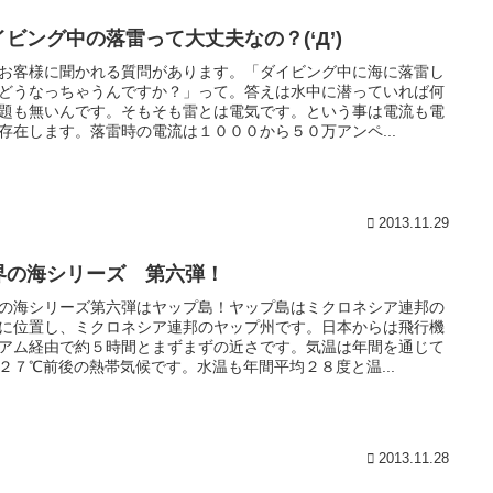
イビング中の落雷って大丈夫なの？(‘Д’)
お客様に聞かれる質問があります。「ダイビング中に海に落雷し
どうなっちゃうんですか？」って。答えは水中に潜っていれば何
題も無いんです。そもそも雷とは電気です。という事は電流も電
存在します。落雷時の電流は１０００から５０万アンペ...
2013.11.29
界の海シリーズ 第六弾！
の海シリーズ第六弾はヤップ島！ヤップ島はミクロネシア連邦の
に位置し、ミクロネシア連邦のヤップ州です。日本からは飛行機
アム経由で約５時間とまずまずの近さです。気温は年間を通じて
２７℃前後の熱帯気候です。水温も年間平均２８度と温...
2013.11.28