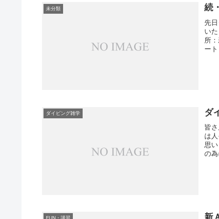
続
未分類
先日
いた
所：
ート
ダイ
ダイビング雑学
皆さ
は人
思い
の為
新
FUN・講習