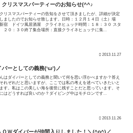
・クリスマスパーティーのお知らせ(^^♪
クリスマスパーティーの告知をさせて頂きましたが、詳細が決定
しましたのでお知らせ致します。日時：１２月１４日（土）場
新宿 ドイツ風居酒屋 クライネヒュッテ時間：１８：３０ スタ
 ２０：３０終了集合場所：直接クライネヒュッテに集...
2013.11.27
バーとしての義務(‘ω’)ノ
んはダイバーとしての義務と聞いて何を思い浮かべますか？答え
それぞれだと思いますが、ここでは私の考えを述べていきたいと
ます。私はこの美しい海を後世に残すことだと思っています。そ
にはどうすれば良いのか？ダイビング中はモチロンです...
2013.11.26
ＡＯＷダイバーが仲間入りしました！＼(^o^)／