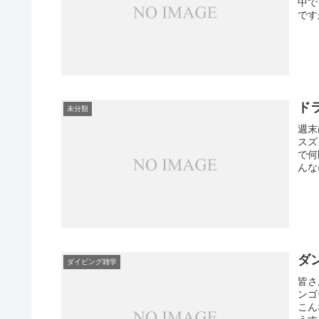
中で
です
ド
未分類
週末
スズ
で何
んな
ダ
ダイビング雑学
皆さ
ンゴ
こん