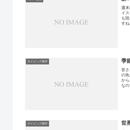
週末
イス
も陸
すね
季節
ダイビング雑学
皆さ
の魚
から
なの
世界
ダイビング雑学