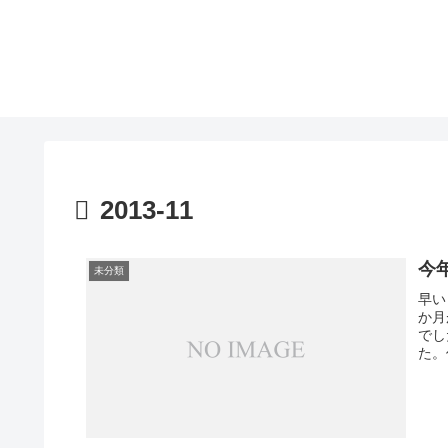
2013-11
今年
未分類
早い
か月
でし
た。