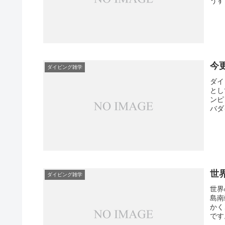
うす
今
ダイビング雑学
ダイ
とし
ンピ
バダ
世
ダイビング雑学
世界
島南
かく
です