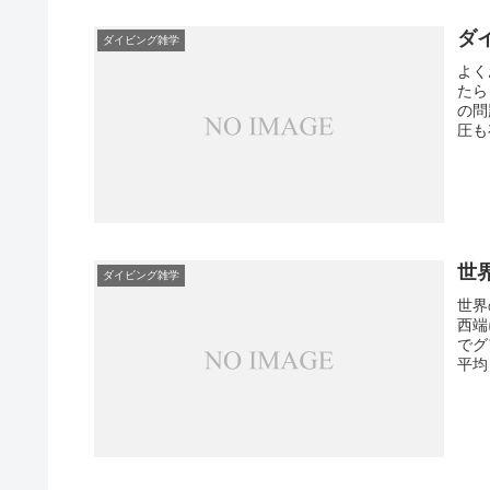
ダ
ダイビング雑学
よく
たら
の問
圧も
世
ダイビング雑学
世界
西端
でグ
平均