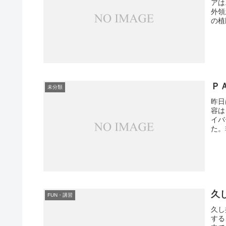
アは
外領
の植
Ｐ
未分類
昨日
容は
イバ
た。
久
FUN・講習
久し
する