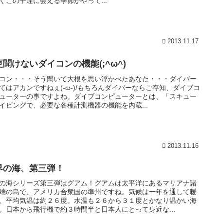
ぐこの子達に会える季節がやって...
2013.11.17
更聞けないダイコンの機能(;^ω^)
コン・・・そう聞いて大根を思い浮かべたあなた・・・ダイバー
てはアカンですねぇ(-ω-)/もちろんダイバーならご存知、ダイブコ
ューターの事ですよね。ダイブコンピューターとは、「スキュー
イビングで、必要な各種計測機器の機能を内蔵...
2013.11.16
界の海、第三弾！
の海シリーズ第三弾はグアム！グアムは太平洋にあるマリアナ諸
端の島で、アメリカ合衆国の準州ですね。気候は一年を通して暖
、平均気温は約２６度。水温も２６から３１度とかなり温かい海
。日本から飛行機で約３時間半と日本人にとって身近な...