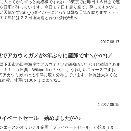
に入ってからずっと雨模様ですね(+_+)東京では昨日１６日まで連
６日雨が降っています。今日１７日も曇り空で、降ってもおかし
い天気ですね(>_<)ダイバーにとっては嫌な天気が続きます・・・
７７年には２２日連続雨と言う記録が残っ...
2017.08.17
豆でアカウミガメが3年ぶりに産卵です＼(^o^)／
県下田市の田牛海岸でアカウミガメの産卵が3年ぶりに確認されま
～！！ （出典：Wikipedia）いや～、うれしいニュースですね
^-^*)アカウミガメは太平洋に広く分布しています。体長は大きくな
1ｍ程、体重は180ｋｇにまでな...
2017.08.15
ライベートセール 始めました(^^♪
ンエースのオリジナル企画「プライベートセール」が始まりまし