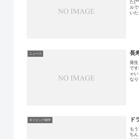
た(
ルで
いた
長
ニュース
発生
です
ゃい
なり
ド
ダイビング雑学
もう
ちん