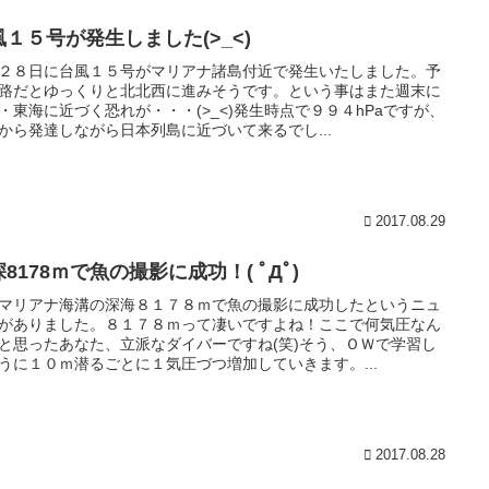
風１５号が発生しました(>_<)
２８日に台風１５号がマリアナ諸島付近で発生いたしました。予
路だとゆっくりと北北西に進みそうです。という事はまた週末に
・東海に近づく恐れが・・・(>_<)発生時点で９９４hPaですが、
から発達しながら日本列島に近づいて来るでし...
2017.08.29
8178ｍで魚の撮影に成功！( ﾟДﾟ)
マリアナ海溝の深海８１７８ｍで魚の撮影に成功したというニュ
がありました。８１７８ｍって凄いですよね！ここで何気圧なん
と思ったあなた、立派なダイバーですね(笑)そう、ＯＷで学習し
うに１０ｍ潜るごとに１気圧づつ増加していきます。...
2017.08.28