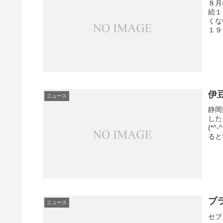
８月
続１
くな
１９
伊
ニュース
静岡
した
(*
ると
プ
ニュース
セブ