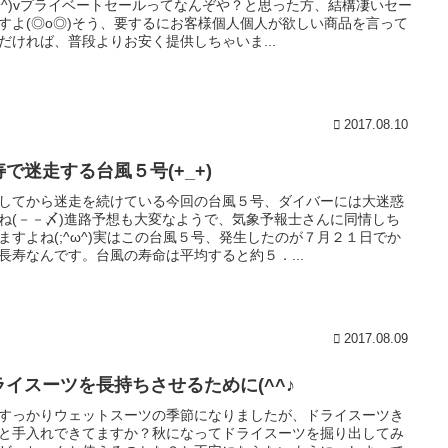
*^^)vプライベートセールってなんぞや？と思った方、結構凄いセー
すよ(◎o◎)そう、要するにお客様個人個人が欲しい商品を言って
だければ、普段よりお安く提供しちゃいま...
2017.08.10
寿で迷走する台風５号(+_+)
してから迷走を続けている今回の台風５号、ダイバーには大迷惑
ね(－－〆)進路予想も大変なようで、気象予報士さんに同情しち
ますよね(;^ω^)実はこの台風５号、発生したのが７月２１日でか
長寿なんです。台風の寿命は平均すると約５．...
2017.08.09
ライスーツを長持ちさせるために(^^♪
すっかりウェットスーツの季節になりましたが、ドライスーツき
と手入れできてますか？秋になってドライスーツを掘り出してみ