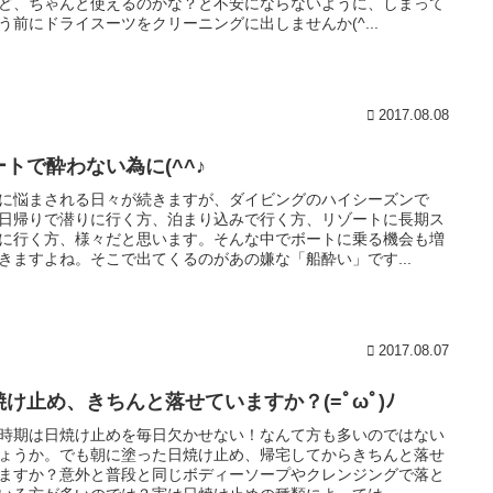
ど、ちゃんと使えるのかな？と不安にならないように、しまって
う前にドライスーツをクリーニングに出しませんか(^...
2017.08.08
ートで酔わない為に(^^♪
に悩まされる日々が続きますが、ダイビングのハイシーズンで
日帰りで潜りに行く方、泊まり込みで行く方、リゾートに長期ス
に行く方、様々だと思います。そんな中でボートに乗る機会も増
きますよね。そこで出てくるのがあの嫌な「船酔い」です...
2017.08.07
焼け止め、きちんと落せていますか？(=ﾟωﾟ)ﾉ
時期は日焼け止めを毎日欠かせない！なんて方も多いのではない
ょうか。でも朝に塗った日焼け止め、帰宅してからきちんと落せ
ますか？意外と普段と同じボディーソープやクレンジングで落と