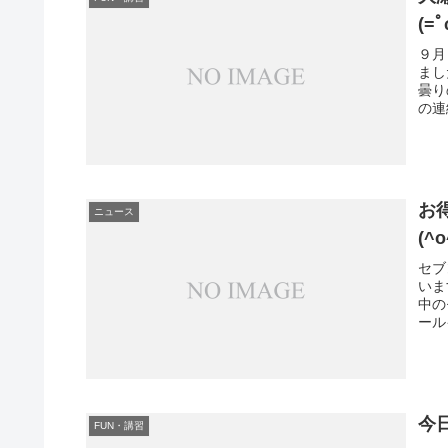
(=ﾟ
９月
まし
曇り
の連
お
ニュース
(^
セブ
いま
中の
ール
今
FUN・講習