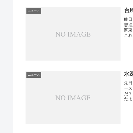
台
ニュース
昨日
想進
関東
これ
水深
ニュース
先日
ース
だ？
たよ