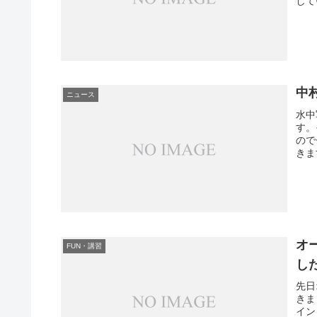
して
中
ニュース
水中
す。
ので
きま
オ
FUN・講習
した
先日
きま
イン