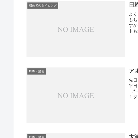
日
初めてのダイビング
よく
もち
すが
トも
ア
FUN・講習
先日
平日
した
１ダ
大
FUN・講習