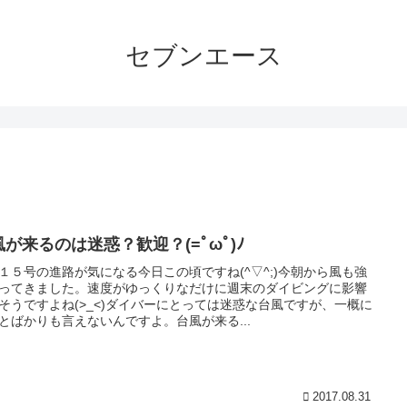
セブンエース
風が来るのは迷惑？歓迎？(=ﾟωﾟ)ﾉ
１５号の進路が気になる今日この頃ですね(^▽^;)今朝から風も強
ってきました。速度がゆっくりなだけに週末のダイビングに影響
そうですよね(>_<)ダイバーにとっては迷惑な台風ですが、一概に
とばかりも言えないんですよ。台風が来る...
2017.08.31