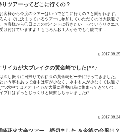
帰りツアーってどこに行くの？
お客様から今度のツアーはいつでどこに行くの？と聞かれます。
ろんすでに決まっているツアーに参加していただくのは大歓迎で
、お客様から〇日にこのポイントに行きたい！っていうリクエス
受け付けていますよ！もちろんお１人からでも可能です...
2017.08.25
オリイカが大ブレイクの黄金崎でした(^^♪
は久し振りに日帰りで西伊豆の黄金崎ビーチに行ってきました。
という事もあって道中は車が少なく、水中も人が少なくて快適で
(^^♪水中ではアオリイカが大量に産卵の為に集まってきていて、
イブ目はずっとじっくりと観察しちゃいました(*...
2017.08.24
瀬崎花火大会ツアー 締切ました ＆今後の台風は？