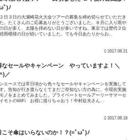
ωﾟ)ﾉ
２日３日の大瀬崎花火大会ツアーの募集を締め切らせていただき
た。たくさんのご応募ありがとうございました。８月に入り雨や
の日が多く、太陽を拝めない日が多いですね。東京では歴代２位
続雨模様の日が続いていました。でも今日あたりからお...
2017.08.21
得なセールやキャンペーン やっていますよ！＼
o^)／
ンエースでは常日頃から色々なセールやキャンペーンを実施して
す。告知が行き渡らなくてまだご存知ない方の為に、今現在実施
モノをまとめてみました。プライベートセールアーリーサマーセ
イモトのWiFi お得に借りちゃおう！中村征夫さん...
2017.08.18
日こそ傘はいらないのか！？(=ﾟωﾟ)ﾉ