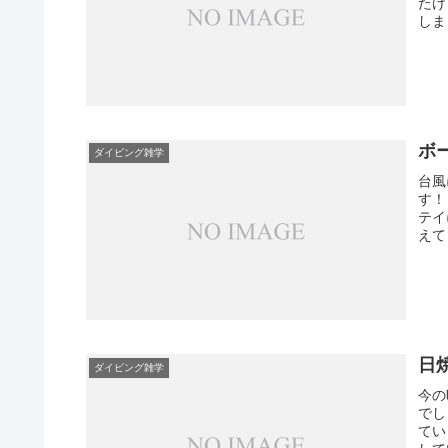
たけ
しま
ボ
ダイビング雑学
台風
す！
テイ
えて
日
ダイビング雑学
今の
でし
てい