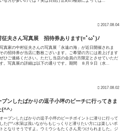
いる方が多いのでは？実は日焼け止めの種類によっては...
2017.08.04
村征夫さん写真展 招待券あります(=ﾟωﾟ)ﾉ
写真家の中村征夫さんの写真展「永遠の海」が近日開催されま
その招待券が当店に数枚ございます。ご希望の方には差上げます
ぜひご連絡ください。ただし当店の会員の方限定とさせていただ
す。写真展の詳細は以下の通りです。期間 ８月９日（水...
2017.08.02
ープンしたばかりの逗子小坪のビーチに行ってきま
(^^♪
オープンしたばかりの逗子小坪のビーチポイントに潜りに行って
した(^^♪水深は浅いながらもじっくりと潜りたい方には楽しいポ
トとなりそうですよ。ウミウシもたくさん見つけられました。ジ