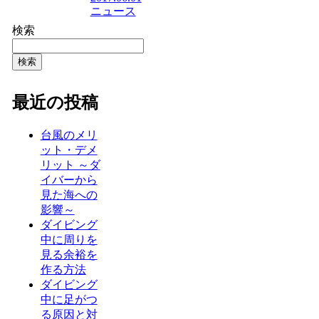
ニュース
検索
検索
最近の投稿
台風のメリ
ット・デメ
リット ～ダ
イバーから
見た海への
影響～
ダイビング
中に周りを
見る余裕を
作る方法
ダイビング
中に足がつ
る原因と対