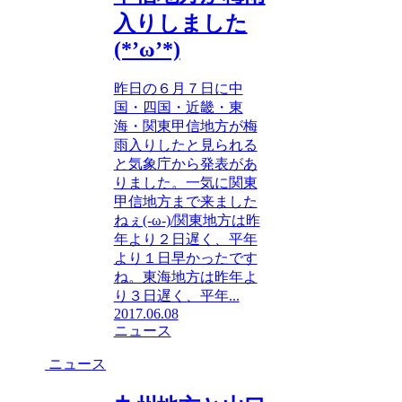
入りしました
(*’ω’*)
昨日の６月７日に中
国・四国・近畿・東
海・関東甲信地方が梅
雨入りしたと見られる
と気象庁から発表があ
りました。一気に関東
甲信地方まで来ました
ねぇ(-ω-)/関東地方は昨
年より２日遅く、平年
より１日早かったです
ね。東海地方は昨年よ
り３日遅く、平年...
2017.06.08
ニュース
ニュース