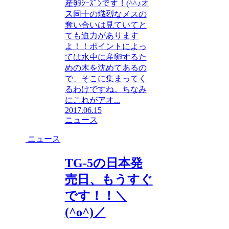
産卵ｼｰｽﾞﾝです！(^^♪オ
ス同士の熾烈なメスの
奪い合いは見ていてと
ても迫力があります
よ！！ポイントによっ
ては水中に産卵するた
めの木を沈めてあるの
で、そこに集まってく
るわけですね。ちなみ
にこれがアオ...
2017.06.15
ニュース
ニュース
TG-5の日本発
売日、もうすぐ
です！！＼
(^o^)／