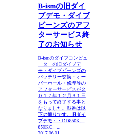
B-ismの旧ダイ
ブデモ・ダイブ
ビーンズのアフ
ターサービス終
了のお知らせ
B-ismのダイブコンピュ
ーターの旧ダイブデ
モ・ダイブビーンズの
バッテリー交換・オー
バーホール・修理等の
アフターサービスが２
０１７年１２月３１日
をもって終了する事と
なりました。型番は以
下の通りです。旧ダイ
ブデモ・・DD850K、
850KC、...
2017.06.01