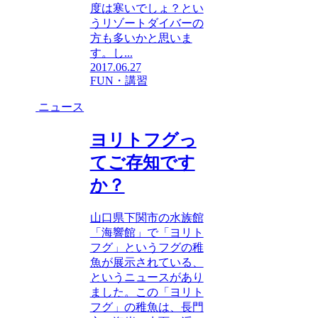
度は寒いでしょ？とい
うリゾートダイバーの
方も多いかと思いま
す。し...
2017.06.27
FUN・講習
ニュース
ヨリトフグっ
てご存知です
か？
山口県下関市の水族館
「海響館」で「ヨリト
フグ」というフグの稚
魚が展示されている、
というニュースがあり
ました。この「ヨリト
フグ」の稚魚は、長門