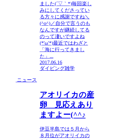
ました(´▽｀*)毎回楽し
みにしてくださってい
る方々に感謝ですね＼
(^o^)／自分で言うのも
なんですが継続してる
のって凄いですよね
(*'ω'*)最近ではわざと
「海に行ってきまし
た」...
2017.06.16
ダイビング雑学
ニュース
アオリイカの産
卵 見応えあり
ますよー(^^♪
伊豆半島では５月から
８月位がアオリイカの