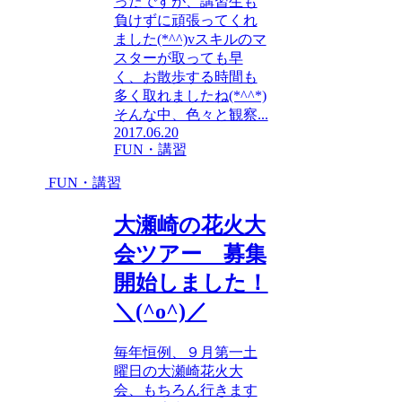
ったですが、講習生も
負けずに頑張ってくれ
ました(*^^)vスキルのマ
スターが取っても早
く、お散歩する時間も
多く取れましたね(*^^*)
そんな中、色々と観察...
2017.06.20
FUN・講習
FUN・講習
大瀬崎の花火大
会ツアー 募集
開始しました！
＼(^o^)／
毎年恒例、９月第一土
曜日の大瀬崎花火大
会、もちろん行きます