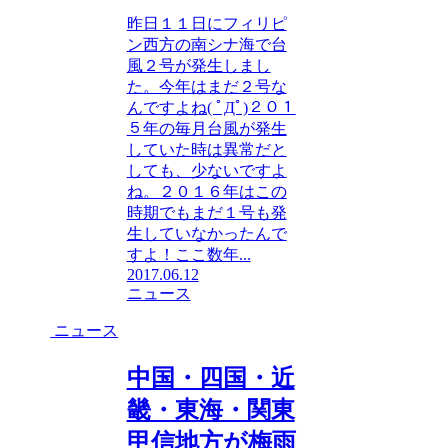
昨日１１日にフィリピ
ン西方の南シナ海で台
風２号が発生しまし
た。今年はまだ２号な
んですよね( ﾟДﾟ)２０１
５年の毎月台風が発生
していた時は異常だと
しても、少ないですよ
ね。２０１６年はこの
時期でもまだ１号も発
生していなかったんで
すよ！ここ数年...
2017.06.12
ニュース
ニュース
中国・四国・近
畿・東海・関東
甲信地方が梅雨