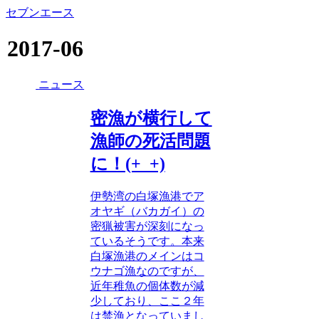
セブンエース
2017-06
ニュース
密漁が横行して
漁師の死活問題
に！(+_+)
伊勢湾の白塚漁港でア
オヤギ（バカガイ）の
密猟被害が深刻になっ
ているそうです。本来
白塚漁港のメインはコ
ウナゴ漁なのですが、
近年稚魚の個体数が減
少しており、ここ２年
は禁漁となっていまし