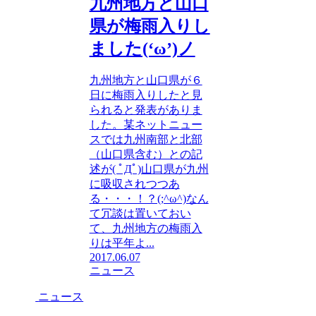
九州地方と山口
県が梅雨入りし
ました(‘ω’)ノ
九州地方と山口県が６
日に梅雨入りしたと見
られると発表がありま
した。某ネットニュー
スでは九州南部と北部
（山口県含む）との記
述が( ﾟДﾟ)山口県が九州
に吸収されつつあ
る・・・！？(;^ω^)なん
て冗談は置いておい
て、九州地方の梅雨入
りは平年よ...
2017.06.07
ニュース
ニュース