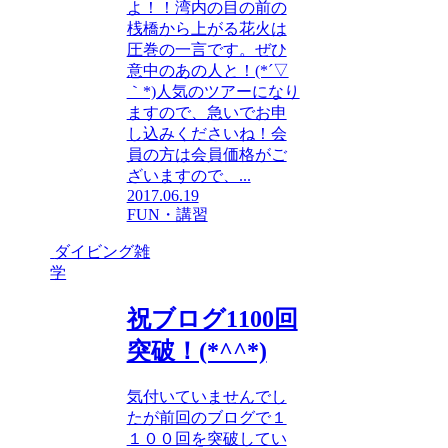
よ！！湾内の目の前の
桟橋から上がる花火は
圧巻の一言です。ぜひ
意中のあの人と！(*´▽
｀*)人気のツアーになり
ますので、急いでお申
し込みくださいね！会
員の方は会員価格がご
ざいますので、...
2017.06.19
FUN・講習
ダイビング雑
学
祝ブログ1100回
突破！(*^^*)
気付いていませんでし
たが前回のブログで１
１００回を突破してい