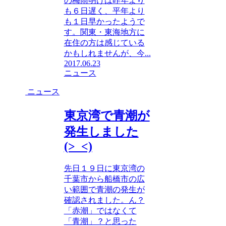
の梅雨明けは昨年より
も６日遅く、平年より
も１日早かったようで
す。関東・東海地方に
在住の方は感じている
かもしれませんが、今...
2017.06.23
ニュース
ニュース
東京湾で青潮が
発生しました
(>_<)
先日１９日に東京湾の
千葉市から船橋市の広
い範囲で青潮の発生が
確認されました。ん？
「赤潮」ではなくて
「青潮」？と思った