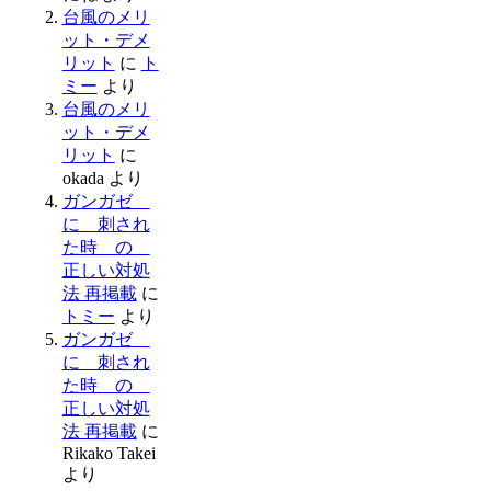
台風のメリ
ット・デメ
リット
に
ト
ミー
より
台風のメリ
ット・デメ
リット
に
okada
より
ガンガゼ
に 刺され
た時 の
正しい対処
法 再掲載
に
トミー
より
ガンガゼ
に 刺され
た時 の
正しい対処
法 再掲載
に
Rikako Takei
より