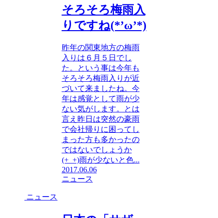
そろそろ梅雨入
りですね(*’ω’*)
昨年の関東地方の梅雨
入りは６月５日でし
た。という事は今年も
そろそろ梅雨入りが近
づいて来ましたね。今
年は感覚として雨が少
ない気がします。とは
言え昨日は突然の豪雨
で会社帰りに困ってし
まった方も多かったの
ではないでしょうか
(+_+)雨が少ないと色...
2017.06.06
ニュース
ニュース