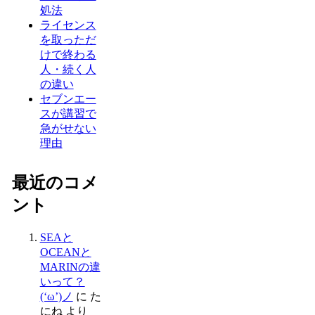
処法
ライセンス
を取っただ
けで終わる
人・続く人
の違い
セブンエー
スが講習で
急がせない
理由
最近のコメ
ント
SEAと
OCEANと
MARINの違
いって？
(‘ω’)ノ
に
た
にね
より