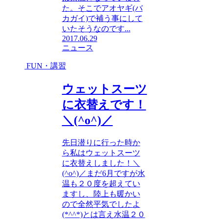
た。そこでアオヤギ(バ
カガイ)で補う事にして
いたそうなのです...
2017.06.29
ニュース
FUN・講習
ウェットスーツ
に衣替えです！
＼(^o^)／
先日潜りに行った時か
ら私はウェットスーツ
に衣替えしました！＼
(^o^)／まだ6月ですが水
温も２０度を超えてい
ますし、陸上も暖かい
ので全然平気でしたよ
(*^^*)とは言え水温２０