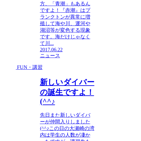
方、「青潮」もあるん
ですよ！『赤潮』はプ
ランクトンが異常に増
殖して海や川、運河や
湖沼等が変色する現象
です。海だけじゃなく
て川...
2017.06.22
ニュース
FUN・講習
新しいダイバー
の誕生ですよ！
(^^♪
先日また新しいダイバ
ーが仲間入りしました
(^^♪この日の大瀬崎の湾
内は学生の人数が凄か