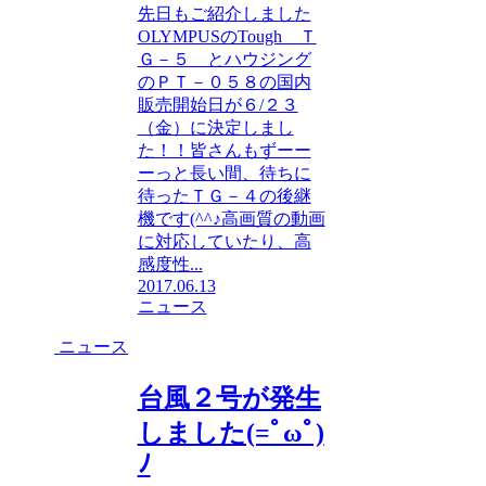
先日もご紹介しました
OLYMPUSのTough Ｔ
Ｇ－５ とハウジング
のＰＴ－０５８の国内
販売開始日が６/２３
（金）に決定しまし
た！！皆さんもずーー
ーっと長い間、待ちに
待ったＴＧ－４の後継
機です(^^♪高画質の動画
に対応していたり、高
感度性...
2017.06.13
ニュース
ニュース
台風２号が発生
しました(=ﾟωﾟ)
ﾉ