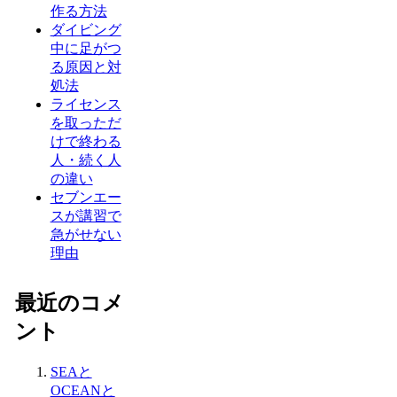
作る方法
ダイビング
中に足がつ
る原因と対
処法
ライセンス
を取っただ
けで終わる
人・続く人
の違い
セブンエー
スが講習で
急がせない
理由
最近のコメ
ント
SEAと
OCEANと