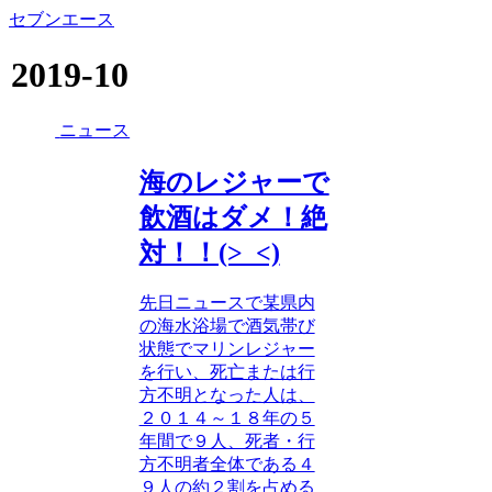
セブンエース
2019-10
ニュース
海のレジャーで
飲酒はダメ！絶
対！！(>_<)
先日ニュースで某県内
の海水浴場で酒気帯び
状態でマリンレジャー
を行い、死亡または行
方不明となった人は、
２０１４～１８年の５
年間で９人、死者・行
方不明者全体である４
９人の約２割を占める