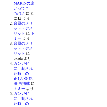
MARINの違
いって？
(‘ω’)ノ
に
た
にね
より
台風のメリ
ット・デメ
リット
に
ト
ミー
より
台風のメリ
ット・デメ
リット
に
okada
より
ガンガゼ
に 刺され
た時 の
正しい対処
法 再掲載
に
トミー
より
ガンガゼ
に 刺され
た時 の