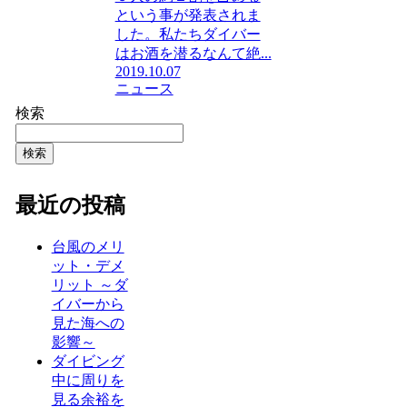
という事が発表されま
した。私たちダイバー
はお酒を潜るなんて絶...
2019.10.07
ニュース
検索
検索
最近の投稿
台風のメリ
ット・デメ
リット ～ダ
イバーから
見た海への
影響～
ダイビング
中に周りを
見る余裕を